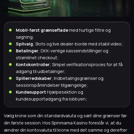
Mobil-først grænseflade
med hurtige filtre og
søgning;
Spilvalg
; Slots og live dealer-borde med stabil video;
Betalinger
; DKK-venlige kasseindstillinger og
strømlinet checkout;
Kontokontroller
; Simpel verifikationsproces for at få
adgang til udbetalinger;
Spillerredskaber
; Indbetalingsgrænser og
sessionspåmindelser tilgængelige;
Kundesupport
Hjælpesektion og
kundesupportadgang fra lobbyen;
Vælg krone som din standardvaluta og sæt dine grænser før
din første session. Hos Spinmama Kasino foreslår vi, at du
ændrer din kontovaluta til krone med det samme og derefter