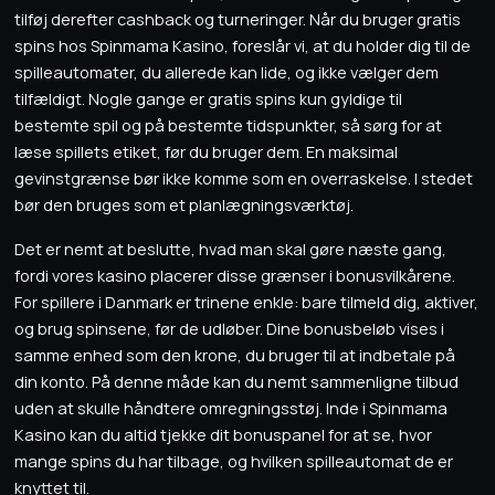
tilføj derefter cashback og turneringer. Når du bruger gratis
spins hos Spinmama Kasino, foreslår vi, at du holder dig til de
spilleautomater, du allerede kan lide, og ikke vælger dem
tilfældigt. Nogle gange er gratis spins kun gyldige til
bestemte spil og på bestemte tidspunkter, så sørg for at
læse spillets etiket, før du bruger dem. En maksimal
gevinstgrænse bør ikke komme som en overraskelse. I stedet
bør den bruges som et planlægningsværktøj.
Det er nemt at beslutte, hvad man skal gøre næste gang,
fordi vores kasino placerer disse grænser i bonusvilkårene.
For spillere i Danmark er trinene enkle: bare tilmeld dig, aktiver,
og brug spinsene, før de udløber. Dine bonusbeløb vises i
samme enhed som den krone, du bruger til at indbetale på
din konto. På denne måde kan du nemt sammenligne tilbud
uden at skulle håndtere omregningsstøj. Inde i Spinmama
Kasino kan du altid tjekke dit bonuspanel for at se, hvor
mange spins du har tilbage, og hvilken spilleautomat de er
knyttet til.