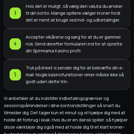
Hvis det er muligt, så vælg den valuta du ønsker
til din konto. Mange spillere vælger kroner fordi
det er nemt at bruge ved ind- og udbetalinger.
Accepter vilkårene og sørg for at du er gammel
nok. Send derefter formularen ind for at oprette
din Spinmama Kasino profil.
Tryk på linket vi sender dig for at bekræfte din e-
mail. Nogle kasinofunktioner virker måske ikke så
godt uden dette trin.
Vi anbefaler at du indstiller indbetalingsgrænser og
sessionspåmindelser i dine kontoindstillinger så snart du
tilmelder dig. Det tager kun et minut og vil hjælpe dig med at
holde dit forbrug i skak. Hvis du er en dansk spiller, så hjælper
disse værktøjer dig også med at holde dig til et klart kroner-