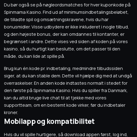
Du bør også se på nøgleordsmatches for hver kuponkode på
Spinmama Kasino. Find ud af minimumsindbetalingsbeløbet,
de tilladte spil og omsætningskravene, hvis du har
bonusmidler. Visse udbydere er ikke inkluderet i nogle tilbud,
og den højeste bonus, der kan omdannes til kontanter, er
begrænset i andre. Dette vises ved siden af koden på vores
kasino, så du hurtigt kan beslutte, om det passer til den
måde, du kan lide at spille på.
Brug kun én kode pr. indbetaling, medmindre tilbudssiden
siger, at du kan stable dem. Dette vil hjælpe dig med at undgå
overraskelser. En anden kode indtastes normalt i stedet for
den første på Spinmama Kasino. Hvis du spiller fra Danmark,
kan du altid bruge live chat til at tjekke med vores
supportteam, om en bestemt kode virker, før du indbetaler
kroner.
Mobilapp og kompatibilitet
Hvis du vil spille hurtigere, så download appen først, log ind,