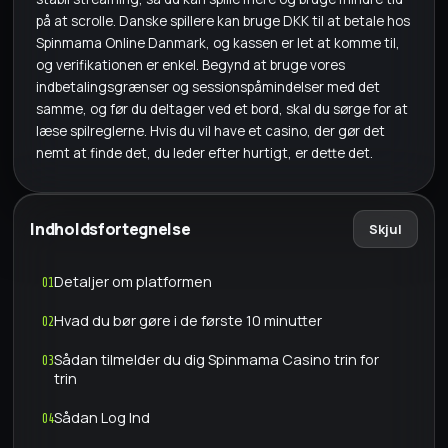
på at scrolle. Danske spillere kan bruge DKK til at betale hos
Spinmama Online Danmark, og kassen er let at komme til,
og verifikationen er enkel. Begynd at bruge vores
indbetalingsgrænser og sessionspåmindelser med det
samme, og før du deltager ved et bord, skal du sørge for at
læse spilreglerne. Hvis du vil have et casino, der gør det
nemt at finde det, du leder efter hurtigt, er dette det.
Indholdsfortegnelse
Skjul
Detaljer om platformen
01
Hvad du bør gøre i de første 10 minutter
02
Sådan tilmelder du dig Spinmama Casino trin for
03
trin
Sådan Log Ind
04