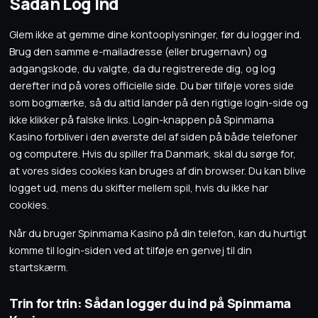
Sådan Log Ind
Glem ikke at gemme dine kontooplysninger, før du logger ind.
Brug den samme e-mailadresse (eller brugernavn) og
adgangskode, du valgte, da du registrerede dig, og log
derefter ind på vores officielle side. Du bør tilføje vores side
som bogmærke, så du altid lander på den rigtige login-side og
ikke klikker på falske links. Login-knappen på Spinmama
Kasino forbliver i den øverste del af siden på både telefoner
og computere. Hvis du spiller fra Danmark, skal du sørge for,
at vores sides cookies kan bruges af din browser. Du kan blive
logget ud, mens du skifter mellem spil, hvis du ikke har
cookies.
Når du bruger Spinmama Kasino på din telefon, kan du hurtigt
komme til login-siden ved at tilføje en genvej til din
startskærm.
Trin for trin: Sådan logger du ind på Spinmama