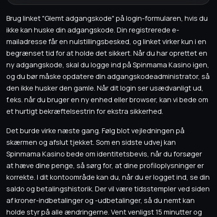
Brug linket "Glemt adgangskode" på login-formularen, hvis du
ikke kan huske din adgangskode. Din registrerede e-
mailadresse får en nulstillingsbesked, og linket virker kun i en
begrænset tid for at holde det sikkert. Når du har oprettet en
ny adgangskode, skal du logge ind på Spinmama Kasino igen,
og du bør måske opdatere din adgangskodeadministrator, så
den ikke husker den gamle. Når dit login ser usædvanligt ud,
f.eks. når du bruger en ny enhed eller browser, kan vi bede om
et hurtigt bekræftelsestrin for ekstra sikkerhed.
Det burde virke næste gang. Følg blot vejledningen på
skærmen og afslut tjekket. Som en sidste udvej kan
Spinmama Kasino bede om identitetsbevis, når du forsøger
at hæve dine penge, så sørg for, at dine profiloplysninger er
korrekte. I dit kontoområde kan du, når du er logget ind, se din
saldo og betalingshistorik. Der vil være tidsstempler ved siden
af kroner-indbetalinger og -udbetalinger, så du nemt kan
holde styr på alle ændringerne. Vent venligst 15 minutter og