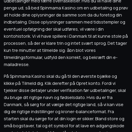
udbetalinger med færre overraskelser. Hvis du vil have dine
penge ud, så bed Spinmama Kasino om en udbetaling og prøv
at holde dine oplysninger de samme som da du foretog din
indbetaling. Disse oplysninger sammen med tidsstempler og
eventuel opfølgning der skal udføres, vil være i din
kontohistorik. Vi vil have spillere i Danmark til at kunne stole på
processen, så der er klare trin og intet svært sprog. Det tager
kun tre minutter at tilmelde sig: åbn blot vores
tilmeldingsformular, udfyld den korrekt, og bekræft din e-
mailadresse.
På Spinmama Kasino skal du gå til den øverste bjælke og
klikke på Tilmeld dig. Klik derefter på Opret konto. Fordi vi
tjekker disse detaljer under verifikation før udbetalinger, skal
du bruge dit rigtige navn og fødselsdato. Hvis du er fra
Danmark, så sørg for at vælge det rigtige land, så vi kan vise
dig de rigtige indstillinger og kroner-balanceformat. Fra
starten skal du sørge for at din login er sikker. Bland store og
små bogstaver, tal og ét symbol for at lave en adgangskode