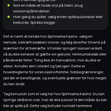
Som en måde at holde styr på tiden, brug
sessionspåmindelser.
Hver gang du spiller, vælg enten spilleautomater eller
liveborde. Spil ikke begge.
Det er nemt at betale hos Spinmama Kasino: vælg en
metode, bekræft beløbet i kroner, og følg derefter trinene på
skærmen for at bekræfte. Vi holder sproget i kassen enkelt,
så du ikke behøver at gætte om gebyrer, minimumsbeløb eller
påkrævede felter. Tving ikke en transaktion, hvis du ikke er
sikker. Annuller den i stedet og tjek igen. Dette er
hovedreglerne for vores kasinofremme: tidsbegrænsninger,
spil der er berettigede, og eventuelle grænser for hvor meget
du kan vinde.
Tag bonusser som et valg her hos Spinmama Kasino. Du kan
springe vilkårene over, hvis de ikke passer til den måde du kan
lide at spille på. Dette valg betyder normalt nemmere