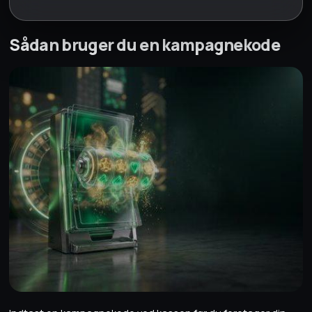
Sådan bruger du en kampagnekode