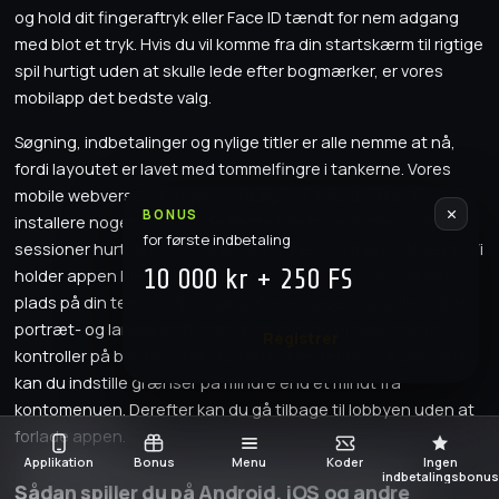
og hold dit fingeraftryk eller Face ID tændt for nem adgang
med blot et tryk. Hvis du vil komme fra din startskærm til rigtige
spil hurtigt uden at skulle lede efter bogmærker, er vores
mobilapp det bedste valg.
Søgning, indbetalinger og nylige titler er alle nemme at nå,
fordi layoutet er lavet med tommelfingre i tankerne. Vores
mobile webversion fungerer stadig fint, hvis du ikke vil
BONUS
installere noget, men på de fleste telefoner indlæser appen
for første indbetaling
sessioner hurtigere og holder dig logget ind mere pålideligt. Vi
10 000 kr + 250 FS
holder appen lille, så opdateringer ikke optager for meget
plads på din telefon. Spinmama Kasino lader dig spille i både
portræt- og landskabstilstand, og hvis du vil have større
Registrer
kontroller på bordspil, bør du skifte orientering. Fra Danmark
kan du indstille grænser på mindre end et minut fra
kontomenuen. Derefter kan du gå tilbage til lobbyen uden at
forlade appen.
Applikation
Bonus
Menu
Koder
Ingen
indbetalingsbonus
Sådan spiller du på Android, iOS og andre