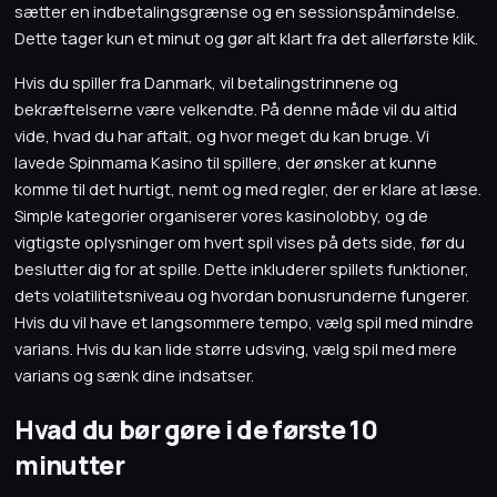
sætter en indbetalingsgrænse og en sessionspåmindelse.
Dette tager kun et minut og gør alt klart fra det allerførste klik.
Hvis du spiller fra Danmark, vil betalingstrinnene og
bekræftelserne være velkendte. På denne måde vil du altid
vide, hvad du har aftalt, og hvor meget du kan bruge. Vi
lavede Spinmama Kasino til spillere, der ønsker at kunne
komme til det hurtigt, nemt og med regler, der er klare at læse.
Simple kategorier organiserer vores kasinolobby, og de
vigtigste oplysninger om hvert spil vises på dets side, før du
beslutter dig for at spille. Dette inkluderer spillets funktioner,
dets volatilitetsniveau og hvordan bonusrunderne fungerer.
Hvis du vil have et langsommere tempo, vælg spil med mindre
varians. Hvis du kan lide større udsving, vælg spil med mere
varians og sænk dine indsatser.
Hvad du bør gøre i de første 10
minutter