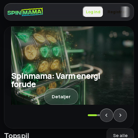
Log ind
Registrer
Spinmama: Varm energi
forude
Spil nu
Detaljer
Topspil
Se alle