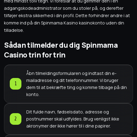
med mindst tolv tegn. Vi foreslår at du gemmer den i en
adgangskodeadministrator som du stoler på, og derefter
tilføjer ekstra sikkerhed i din profil. Dette forhindrer andre i at
komme ind på din Spinmama Kasino kasinokonto uden din
tilladelse.
Sådan tilmelder du dig Spinmama
Casino trin for trin
Åbn tilmeldingsformularen og indtast din e-
mailadresse og dit telefonnummer. Vi bruger
dem til at bekræfte ting og komme tilbage på din
konto.
Dit fulde navn, fødselsdato, adresse og
postnummer skal udfyldes. Brug venligst ikke
akronymer der ikke hører til i dine papirer.